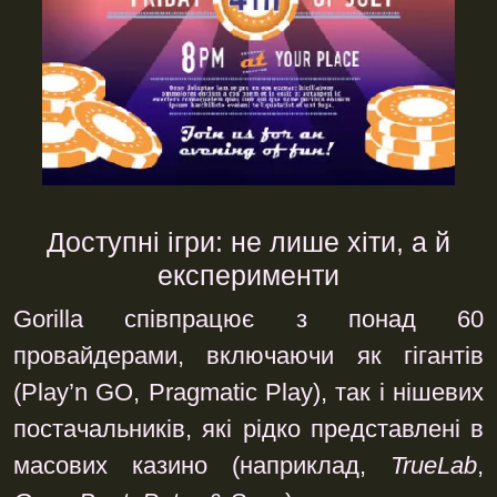
Доступні ігри: не лише хіти, а й
експерименти
Gorilla співпрацює з понад 60
провайдерами, включаючи як гігантів
(Play’n GO, Pragmatic Play), так і нішевих
постачальників, які рідко представлені в
масових казино (наприклад,
TrueLab
,