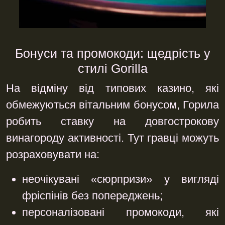
Бонуси та промокоди: щедрість у
стилі Gorilla
На відміну від типових казино, які
обмежуються вітальним бонусом,
Горила
робить ставку на довгострокову
винагороду активності. Тут гравці можуть
розраховувати на:
неочікувані «сюрпризи» у вигляді
фріспінів без попереджень;
персоналізовані промокоди, які