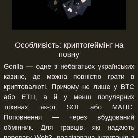
Особливість: криптогеймінг на
повну
Gorilla — одне з небагатьох українських
казино, де
можна повністю грати в
криптовалюті
. Причому не лише у BTC
або ETH, а й у менш популярних
токенах, як-от SOL або MATIC.
Поповнення — через вбудований
обмінник. Для гравців, які надають
перевагу Web3, реалізована інтеграція з