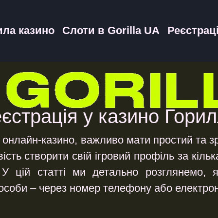
ила казино
Слоти в Gorilla UA
Реєстрац
єстрація у казино Гори
в онлайн-казино, важливо мати простий та з
ість створити свій ігровий профіль за кіль
. У цій статті ми детально розглянемо, я
особи – через номер телефону або електро