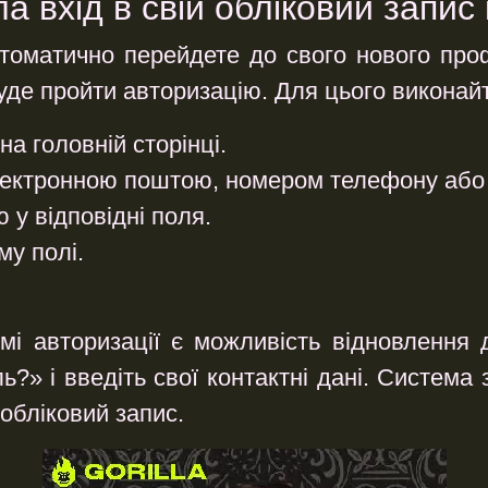
а вхід в свій обліковий запис
автоматично перейдете до свого нового пр
уде пройти авторизацію. Для цього виконайте
на головній сторінці.
лектронною поштою, номером телефону або 
ю
у відповідні поля.
у полі.
і авторизації є можливість відновлення д
?» і введіть свої контактні дані. Система 
 обліковий запис.