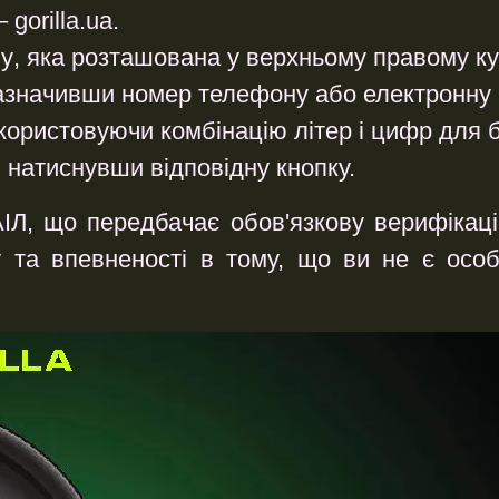
 gorilla.ua.
му
, яка розташована у верхньому правому кут
зазначивши номер телефону або електронну 
икористовуючи комбінацію літер і цифр для б
, натиснувши відповідну кнопку.
АІЛ, що передбачає обов'язкову верифікаці
 та впевненості в тому, що ви не є осо